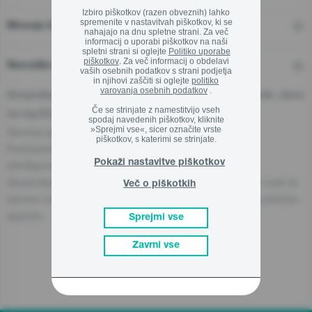
Izbiro piškotkov (razen obveznih) lahko
spremenite v nastavitvah piškotkov, ki se
Mnenja In Ocene
Zapri
nahajajo na dnu spletne strani. Za več
informacij o uporabi piškotkov na naši
spletni strani si oglejte
Politiko uporabe
piškotkov
. Za več informacij o obdelavi
Navodila in podpora
vaših osebnih podatkov s strani podjetja
in njihovi zaščiti si oglejte
politiko
varovanja osebnih podatkov
.
Gospodarski subjekt - odgovorna oseba za proizvode, dane
Če se strinjate z namestitvijo vseh
na trg EU:
spodaj navedenih piškotkov, kliknite
»Sprejmi vse«, sicer označite vrste
Gorenje gospodinjski aparati, d.o.o.
piškotkov, s katerimi se strinjate.
Partizanska cesta 12, 3320 Velenje, Slovenija
Pokaži nastavitve piškotkov
info@gorenje.com
Gospodarski subjekt, odgovoren za aparat, je naveden tudi na
Več o piškotkih
samem izdelku, njegovi embalaži ali v dokumentu, ki je priložen
aparatu.
Sprejmi vse
Zavrni vse
Sorodni izdelki