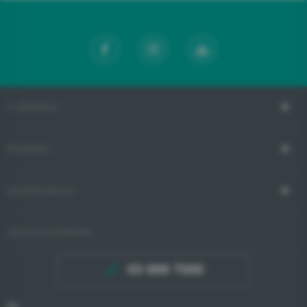
O GORENJU
PODPORA
SPLETNI NAKUP
LINIJA ZA PODPORO
03 899 7000