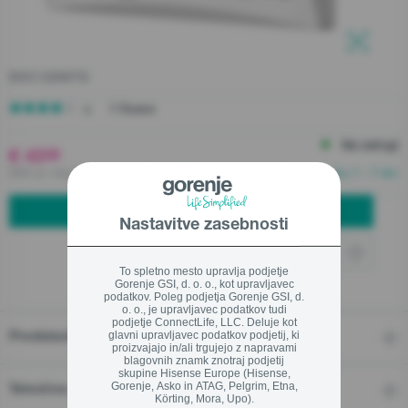
Servis
Naročilo servisnega posega - Vpisan uporabnik
Zapri
BVC120WTS
Zapri
Zapri
Naročilo servisnega posega - Gost
1 Ocene
Poiščite servisno enoto
Na zalogi
€ 43
99
DDV je vključen v ceno ,
Brezplačna dostava nad 30 eur v roku 1 - 7 dni
Naročilo rezervnega dela
DODAJ V KOŠARICO
Nastavitve zasebnosti
Cenik servisnih storitev
Montaža klimatskih naprav
To spletno mesto upravlja podjetje
Gorenje GSI, d. o. o., kot upravljavec
podatkov. Poleg podjetja Gorenje GSI, d.
Center za pomoč uporabnikom
o. o., je upravljavec podatkov tudi
podjetje ConnectLife, LLC. Deluje kot
glavni upravljavec podatkov podjetij, ki
03 899 7000
Predstavitev
proizvajajo in/ali trgujejo z napravami
blagovnih znamk znotraj podjetij
skupine Hisense Europe (Hisense,
Gorenje, Asko in ATAG, Pelgrim, Etna,
Tehnične značilnosti
Körting, Mora, Upo).