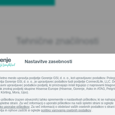
Tehnične značilnosti
Lastnosti
Nastavitve zasebnosti
Funkcija StayWarm
 kuhalna plošča
Funkcija SoftMelt
no mesto upravlja podjetje Gorenje GSI, d. o. o., kot upravljavec podatkov. Poleg
tja Gorenje GSI, d. o. o., je upravljavec podatkov tudi podjetje ConnectLife, LLC. D
StopGo, funkcija varnega kuhanja
lavni upravljavec podatkov podjetij, ki proizvajajo in/ali trgujejo z napravami blagov
 znotraj podjetij skupine Hisense Europe (Hisense, Gorenje, Asko in ATAG, Pelgr
 Körting, Mora, Upo).
Personalizirane nastavitve
ob spredaj
o piškotkov (razen obveznih) lahko spremenite v nastavitvah piškotkov, ki se nahaja
Povečana moč delovanja
pletne strani. Za več informacij o uporabi piškotkov na naši spletni strani si oglejte
iko uporabe piškotkov
. Za več informacij o obdelavi vaših osebnih podatkov s strani
PowerBoost
tja in njihovi zaščiti si oglejte
politiko varovanja osebnih podatkov
.