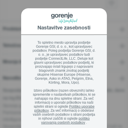
Zapri
Nastavitve zasebnosti
Predstavitev
To spletno mesto upravlja podjetje
Tehnične značilnosti
Gorenje GSI, d. o. o., kot upravljavec
podatkov. Poleg podjetja Gorenje GSI, d.
o. o., je upravljavec podatkov tudi
podjetje ConnectLife, LLC. Deluje kot
Mnenja In Ocene
glavni upravljavec podatkov podjetij, ki
proizvajajo in/ali trgujejo z napravami
blagovnih znamk znotraj podjetij
skupine Hisense Europe (Hisense,
Navodila in podpora
Gorenje, Asko in ATAG, Pelgrim, Etna,
Körting, Mora, Upo).
Izbiro piškotkov (razen obveznih) lahko
Gospodarski subjekt - odgovorna oseba za proizvode, dane
spremenite v nastavitvah piškotkov, ki se
na trg EU:
nahajajo na dnu spletne strani. Za več
informacij o uporabi piškotkov na naši
Gorenje gospodinjski aparati, d.o.o.
spletni strani si oglejte
Politiko uporabe
piškotkov
. Za več informacij o obdelavi
Partizanska cesta 12, 3320 Velenje, Slovenija
vaših osebnih podatkov s strani podjetja
in njihovi zaščiti si oglejte
politiko
info@gorenje.com
varovanja osebnih podatkov
.
Gospodarski subjekt, odgovoren za aparat, je naveden tudi na