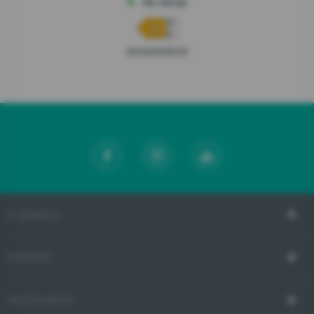
Na zalogi
Informacijski list
O GORENJU
PODPORA
SPLETNI NAKUP