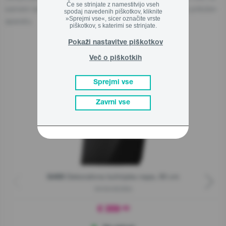
Če se strinjate z namestitvijo vseh
samem izdelku, njegovi embalaži ali v dokumentu, ki je priložen
spodaj navedenih piškotkov, kliknite
»Sprejmi vse«, sicer označite vrste
aparatu.
piškotkov, s katerimi se strinjate.
Pokaži nastavitve piškotkov
Več o piškotkih
Sorodni izdelki
Sprejmi vse
Zavrni vse
Dekorativna kuhinjska napa, 90 cm
G400
WHI949EXBG
€ 359
90