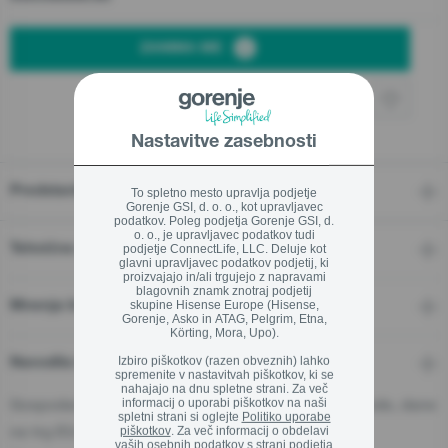
Zapri
ZANIMA ME
Nastavitve zasebnosti
Predstavitev
To spletno mesto upravlja podjetje
Gorenje GSI, d. o. o., kot upravljavec
podatkov. Poleg podjetja Gorenje GSI, d.
o. o., je upravljavec podatkov tudi
Tehnične značilnosti
podjetje ConnectLife, LLC. Deluje kot
glavni upravljavec podatkov podjetij, ki
proizvajajo in/ali trgujejo z napravami
blagovnih znamk znotraj podjetij
skupine Hisense Europe (Hisense,
Mnenja In Ocene
Gorenje, Asko in ATAG, Pelgrim, Etna,
Körting, Mora, Upo).
Izbiro piškotkov (razen obveznih) lahko
Navodila in podpora
spremenite v nastavitvah piškotkov, ki se
nahajajo na dnu spletne strani. Za več
informacij o uporabi piškotkov na naši
Gospodarski subjekt - odgovorna oseba za proizvode, dane
spletni strani si oglejte
Politiko uporabe
piškotkov
. Za več informacij o obdelavi
na trg EU:
vaših osebnih podatkov s strani podjetja