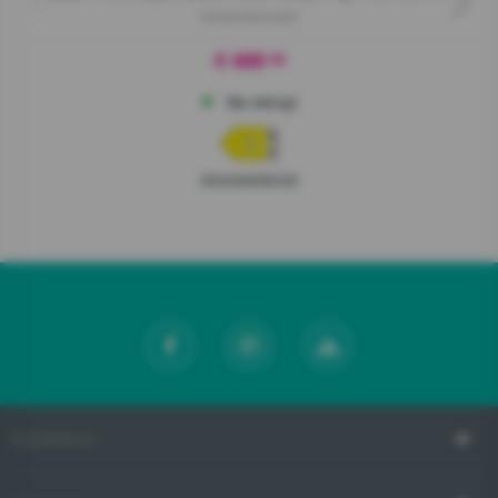
W3D2A854ADS
€ 489
90
Na zalogi
Informacijski list
O GORENJU