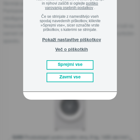
Gorenje gospodinjski aparati, d.o.o.
in njihovi zaščiti si oglejte
politiko
varovanja osebnih podatkov
.
Partizanska cesta 12, 3320 Velenje, Slovenija
Če se strinjate z namestitvijo vseh
info@gorenje.com
spodaj navedenih piškotkov, kliknite
Gospodarski subjekt, odgovoren za aparat, je naveden tudi na
»Sprejmi vse«, sicer označite vrste
piškotkov, s katerimi se strinjate.
samem izdelku, njegovi embalaži ali v dokumentu, ki je priložen
aparatu.
Pokaži nastavitve piškotkov
Več o piškotkih
Sprejmi vse
Sorodni izdelki
Zavrni vse
Prostostoječi pralno-sušilni stroj, 8 kg, 1400 obr/min
G400