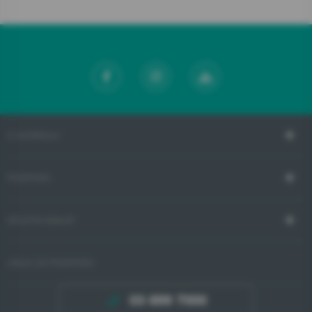
O GORENJU
PODPORA
SPLETNI NAKUP
LINIJA ZA PODPORO
03 899 7000