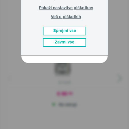
Pokaži nastavitve piškotkov
Več o piškotkih
Sorodni izdelki
Sprejmi vse
Zavrni vse
B1400E
€ 99
90
Na zalogi