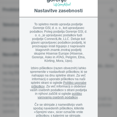
Predstavitev
Nastavitve zasebnosti
Zapri
To spletno mesto upravlja podjetje
Tehnične značilnosti
Gorenje GSI, d. o. o., kot upravljavec
podatkov. Poleg podjetja Gorenje GSI, d.
o. o., je upravljavec podatkov tudi
podjetje ConnectLife, LLC. Deluje kot
Mnenja In Ocene
glavni upravljavec podatkov podjetij, ki
proizvajajo in/ali trgujejo z napravami
blagovnih znamk znotraj podjetij
skupine Hisense Europe (Hisense,
Navodila in podpora
Gorenje, Asko in ATAG, Pelgrim, Etna,
Körting, Mora, Upo).
Gospodarski subjekt - odgovorna oseba za proizvode, dane
Izbiro piškotkov (razen obveznih) lahko
spremenite v nastavitvah piškotkov, ki se
na trg EU:
nahajajo na dnu spletne strani. Za več
informacij o uporabi piškotkov na naši
Gorenje gospodinjski aparati, d.o.o.
spletni strani si oglejte
Politiko uporabe
Partizanska cesta 12, 3320 Velenje, Slovenija
piškotkov
. Za več informacij o obdelavi
vaših osebnih podatkov s strani podjetja
info@gorenje.com
in njihovi zaščiti si oglejte
politiko
varovanja osebnih podatkov
.
Gospodarski subjekt, odgovoren za aparat, je naveden tudi na
samem izdelku, njegovi embalaži ali v dokumentu, ki je priložen
Če se strinjate z namestitvijo vseh
spodaj navedenih piškotkov, kliknite
aparatu.
»Sprejmi vse«, sicer označite vrste
piškotkov, s katerimi se strinjate.