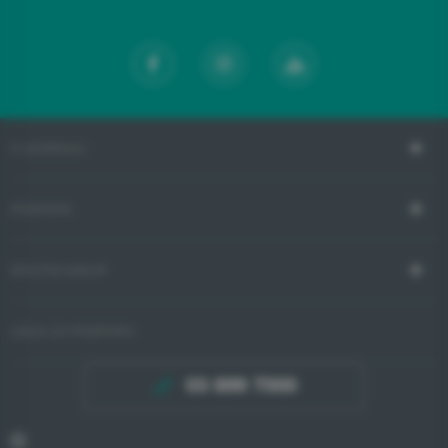
O GORENJU
PODPORA
SPLETNI NAKUP
LINIJA ZA PODPORO
03 899 7000