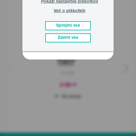
Pokaži nastavitve piškotkov
Sorodni izdelki
Več o piškotkih
Sprejmi vse
Zavrni vse
B1400E
€ 99
90
Na zalogi