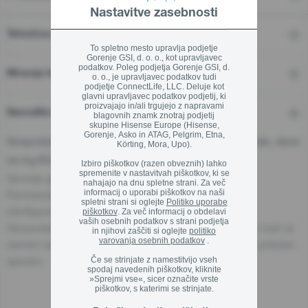
Nastavitve zasebnosti
Zapri
Tehnične značilnosti
To spletno mesto upravlja podjetje
Gorenje GSI, d. o. o., kot upravljavec
podatkov. Poleg podjetja Gorenje GSI, d.
Mnenja In Ocene
o. o., je upravljavec podatkov tudi
podjetje ConnectLife, LLC. Deluje kot
glavni upravljavec podatkov podjetij, ki
proizvajajo in/ali trgujejo z napravami
Navodila in podpora
blagovnih znamk znotraj podjetij
skupine Hisense Europe (Hisense,
Gorenje, Asko in ATAG, Pelgrim, Etna,
Gospodarski subjekt - odgovorna oseba za proizvode, dane
Körting, Mora, Upo).
na trg EU:
Izbiro piškotkov (razen obveznih) lahko
spremenite v nastavitvah piškotkov, ki se
Gorenje gospodinjski aparati, d.o.o.
nahajajo na dnu spletne strani. Za več
informacij o uporabi piškotkov na naši
Partizanska cesta 12, 3320 Velenje, Slovenija
spletni strani si oglejte
Politiko uporabe
info@gorenje.com
piškotkov
. Za več informacij o obdelavi
vaših osebnih podatkov s strani podjetja
Gospodarski subjekt, odgovoren za aparat, je naveden tudi na
in njihovi zaščiti si oglejte
politiko
varovanja osebnih podatkov
.
samem izdelku, njegovi embalaži ali v dokumentu, ki je priložen
aparatu.
Če se strinjate z namestitvijo vseh
spodaj navedenih piškotkov, kliknite
»Sprejmi vse«, sicer označite vrste
piškotkov, s katerimi se strinjate.