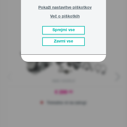
Pokaži nastavitve piškotkov
Več o piškotkih
Sorodni izdelki
Sprejmi vse
Zavrni vse
MMC1000RLR
€ 299
90
Trenutno ni na zalogi