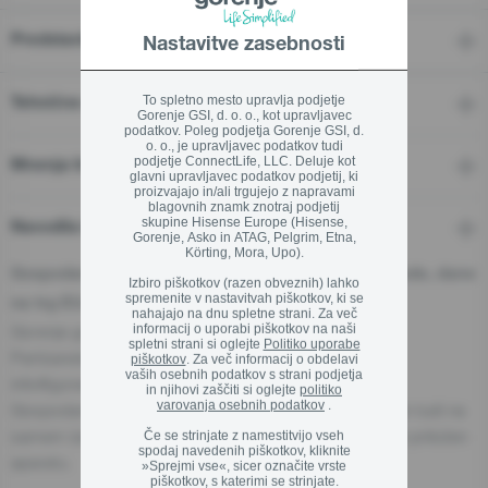
Predstavitev
Nastavitve zasebnosti
Zapri
To spletno mesto upravlja podjetje
Tehnične značilnosti
Gorenje GSI, d. o. o., kot upravljavec
podatkov. Poleg podjetja Gorenje GSI, d.
o. o., je upravljavec podatkov tudi
podjetje ConnectLife, LLC. Deluje kot
Mnenja In Ocene
glavni upravljavec podatkov podjetij, ki
proizvajajo in/ali trgujejo z napravami
blagovnih znamk znotraj podjetij
skupine Hisense Europe (Hisense,
Navodila in podpora
Gorenje, Asko in ATAG, Pelgrim, Etna,
Körting, Mora, Upo).
Gospodarski subjekt - odgovorna oseba za proizvode, dane
Izbiro piškotkov (razen obveznih) lahko
spremenite v nastavitvah piškotkov, ki se
na trg EU:
nahajajo na dnu spletne strani. Za več
informacij o uporabi piškotkov na naši
Gorenje gospodinjski aparati, d.o.o.
spletni strani si oglejte
Politiko uporabe
Partizanska cesta 12, 3320 Velenje, Slovenija
piškotkov
. Za več informacij o obdelavi
vaših osebnih podatkov s strani podjetja
info@gorenje.com
in njihovi zaščiti si oglejte
politiko
varovanja osebnih podatkov
.
Gospodarski subjekt, odgovoren za aparat, je naveden tudi na
samem izdelku, njegovi embalaži ali v dokumentu, ki je priložen
Če se strinjate z namestitvijo vseh
spodaj navedenih piškotkov, kliknite
aparatu.
»Sprejmi vse«, sicer označite vrste
piškotkov, s katerimi se strinjate.