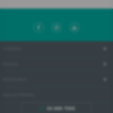
O GORENJU
PODPORA
SPLETNI NAKUP
LINIJA ZA PODPORO
03 899 7000