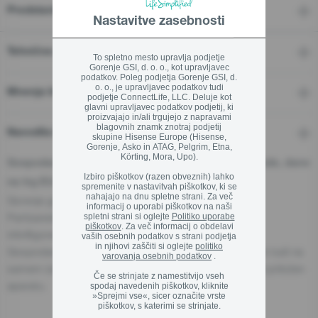
Predstavitev
Nastavitve zasebnosti
Zapri
Tehnične značilnosti
To spletno mesto upravlja podjetje
Gorenje GSI, d. o. o., kot upravljavec
podatkov. Poleg podjetja Gorenje GSI, d.
o. o., je upravljavec podatkov tudi
Mnenja In Ocene
podjetje ConnectLife, LLC. Deluje kot
glavni upravljavec podatkov podjetij, ki
proizvajajo in/ali trgujejo z napravami
blagovnih znamk znotraj podjetij
Navodila in podpora
skupine Hisense Europe (Hisense,
Gorenje, Asko in ATAG, Pelgrim, Etna,
Körting, Mora, Upo).
Gospodarski subjekt - odgovorna oseba za proizvode, dane
Izbiro piškotkov (razen obveznih) lahko
na trg EU:
spremenite v nastavitvah piškotkov, ki se
nahajajo na dnu spletne strani. Za več
Gorenje gospodinjski aparati, d.o.o.
informacij o uporabi piškotkov na naši
Partizanska cesta 12, 3320 Velenje, Slovenija
spletni strani si oglejte
Politiko uporabe
piškotkov
. Za več informacij o obdelavi
info@gorenje.com
vaših osebnih podatkov s strani podjetja
in njihovi zaščiti si oglejte
politiko
Gospodarski subjekt, odgovoren za aparat, je naveden tudi na
varovanja osebnih podatkov
.
samem izdelku, njegovi embalaži ali v dokumentu, ki je priložen
Če se strinjate z namestitvijo vseh
aparatu.
spodaj navedenih piškotkov, kliknite
»Sprejmi vse«, sicer označite vrste
piškotkov, s katerimi se strinjate.