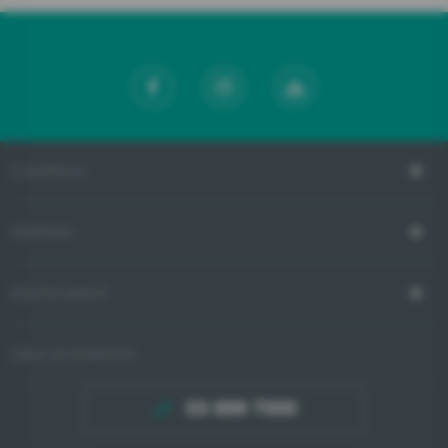
O GORENJU
PODPORA
SPLETNI NAKUP
LINIJA ZA PODPORO
03 899 7000