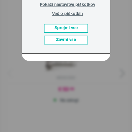
Pokaži nastavitve piškotkov
Sorodni izdelki
Več o piškotkih
Sprejmi vse
Zavrni vse
M550CSDC
€ 53
90
Na zalogi